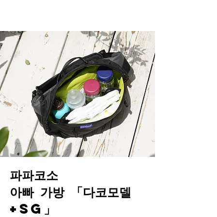
파파코소
아빠 가방 「다코모델
+SG」