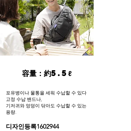
容量：約5.5ℓ
포유병이나 물통을 세워 수납할 수 있다
고정 수납 밴드나,
기저귀와 엉덩이 닦아도 수납할 수 있는
용량.
디자인등록1602944