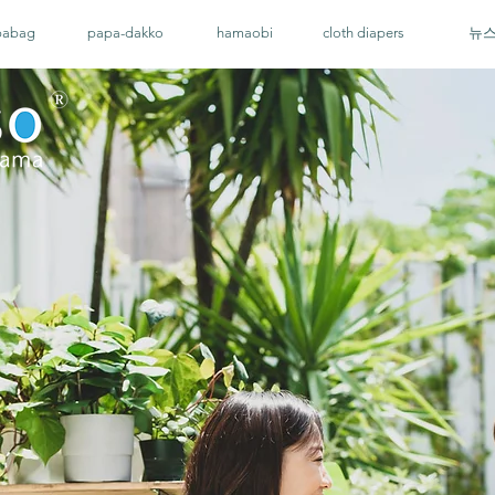
pabag
papa-dakko
hamaobi
cloth diapers
뉴