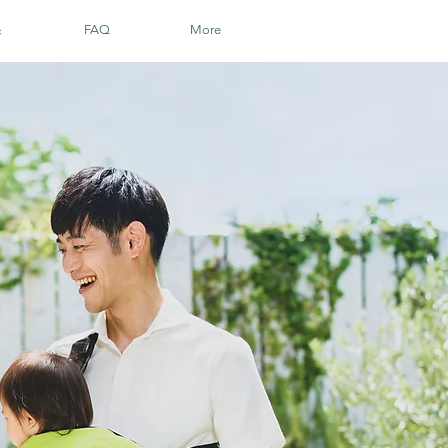
스
FAQ
More