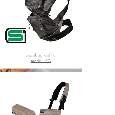
papabag dakko-
model+SG