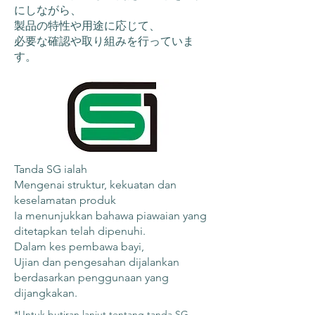
にしながら、
製品の特性や用途に応じて、
必要な確認や取り組みを行っていま
す。
Tanda SG ialah
Mengenai struktur, kekuatan dan
keselamatan produk
Ia menunjukkan bahawa piawaian yang
ditetapkan telah dipenuhi.
Dalam kes pembawa bayi,
Ujian dan pengesahan dijalankan
berdasarkan penggunaan yang
dijangkakan.
*Untuk butiran lanjut tentang tanda SG,