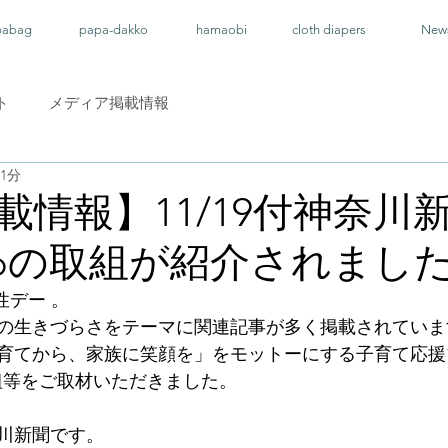
pabag
papa-dakko
hamaobi
cloth diapers
New
ト
メディア掲載情報
1分
載情報】11/19付神奈川
osoの取組が紹介されまし
性デー
 。
の生きづらさをテーマに関連記事が多く掲載されていま
育てから、家族に笑顔を」をモットーにする子育て応援
の取組等をご取材いただきました。
奈川新聞です。