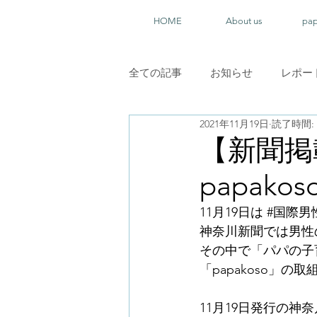
HOME
About us
pa
全ての記事
お知らせ
レポー
2021年11月19日
読了時間: 
【新聞掲
papak
11月19日は 
#国際男
神奈川新聞では男性
その中で「パパの子
「papakoso」
11月19日発行の神