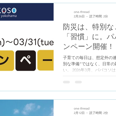
ェール シリコンビブ」 コ
活躍するシリコンビブ。 や
one-thread
2月26日
読了時間: 2分
わいいです。 キャンペーン概
ご購入の方） 対象商品を実
防災は、特別な
へ。もれなく「モンシェール
「習慣」に。パ
対象商品 ・パパダッコシリ
濱帯シリーズ 実施店舗 ・
ンペーン開催！
メラ有楽町店 応募方法 ① 
② トーク画面で「行楽キャ
子育ての毎日は、想定外の連
内に従い、レシートまたは領
別な準備”ではなく、日常の
たは価格が確認できること）
い。 2026年3月、パパコ
アイテムをきっかけに、「
ペーンを実施します。 ※キ
コソ公式LINEを友だち追加
ント内容 「 防災備蓄6点セ
ち運びやすいコンパクトな防
で起こるかわかりません。
one-thread
2月12日
読了時間: 2分
え、最低限必要なアイテム