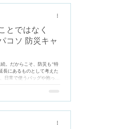
ンパクトにもなって外出先でも
わらかい色合いがとってもか
要 ■ 参加方法①（実店舗で
施店舗でご購入いただいた方
ことではなく
 シリコンビブ」プレゼント
パコソ 防災キャ
ーズ ・パパバッグシリーズ ・
グディーズヨコハマ ・ビックカ
パパコソ公式LINEを友だち追加
ンペーン」と入力 ③ 画面の案
続。だからこそ、防災も“特
収書画像を送信 （商品名ま
延長にあるものとして考えた
 これで応募完了
ソは、日常で使うバッグや抱っこ
備えること」を考えるキャン
ャンペーンの参加には、パパ
する必要があります。 プレゼ
ット」 「もしも」に備え、持
災セット 災害はいつ、どこ
そんな「もしも」の時に備
（ボトル・圧縮タオル・アル