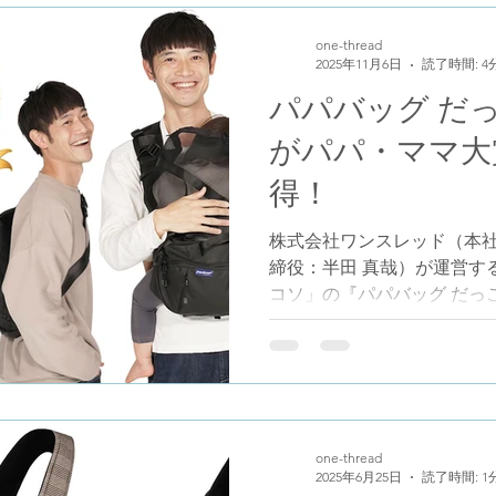
https://forms.gle/R2iKg
one-thread
11月15日 ~ 2025年12月
2025年11月6日
読了時間: 4
です。 皆様のご協力を心よ
パパバッグ だ
合せ先:抱っこひも安全協議
https://dakkohimo.jp/contac
がパパ・ママ大
得！
株式会社ワンスレッド（本
締役：半田 真哉）が運営す
コソ」の『パパバッグ だっ
やってみたい大賞＆ママがパ
in OSAKA」（主催：パ
パにやってほしい大賞実行
やってみたい大賞」と「マ
賞」の両部門で1位を獲得し
パパもママも認めた“理想のパ
one-thread
2025年6月25日
読了時間: 1
っこモデル＋SG」は、バッ