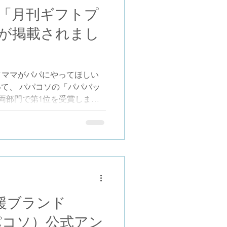
織布マスク・防災ブック）を
「月刊ギフトプ
蓄ボトル6点セットです。普
が掲載されまし
おけば、いざという時に役立
■ 参加方法①（実店舗でご購
舗でご購入いただいた方へ。
ト」プレゼント 対象商品 ・
／ママがパパにやってほしい
バッグシリーズ ・濱帯シリー
」において、 パパコソの「パパバッ
ヨコハマ ・ビックカメラ有楽町
、両部門で第1位を受賞しまし
リリースをもとに、ギフトの
アム』編集部の方が、記事を
今回の掲載は、取材や広告で
内容や製品情報をもとに、整
のです。 そのため誌面に
た言葉というよりも、第三者
何が評価されたのか」が、そ
ています。 記事では、抱っ
応援ブランド
マーク取得）や、バッグとし
パパコソ）公式アン
児を両立するための設計につ