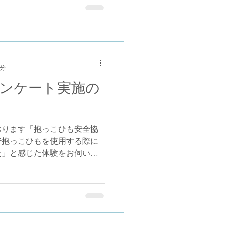
ーザーがベビー用品を徹底的
た結果が掲載されています。
編集部がセレクト。 忖度な
ッコSGはどんな評価をされ
されている皆様、是非、手に
1分
クしてください！ パパダッ
コソ公式ショップ
ンケート実施の
/?pid=187065959 パパコソ公式シ
akuten.co.jp/one-
k/
おります「抱っこひも安全協
で抱っこひもを使用する際に
た」と感じた体験をお伺いす
す。 皆様からお寄せいただ
改良や安全な取扱説明書の作
選択式の質問が中心の簡単な
協力いただいた方の中から抽
クオカード をプレゼントいたし
ださい。 アンケートURL: