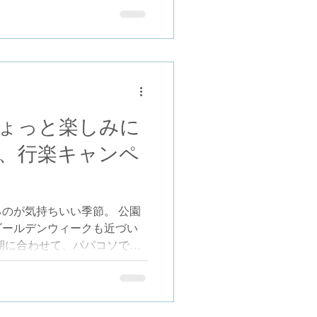
、毎日の育児に大活躍する限
ントいたします。また、すで
いるユーザー様を対象に、抽
稿キャンペーンも公式LINE
※キャンペーンの参加には、
追加する必要があります。 プ
 ガーゼハンカチ5枚組」 ア
ょっと楽しみに
のある「ラ・モルフェ加工」
、行楽キャンペ
・無蛍光・低刺激の綿100%
×34cm）。赤ちゃんのデリケ
だけでなく、日常使いに最適
毎日の心地よい育児時間を支
のが気持ちいい季節。 公園
■ 参加方法①（実店舗でご購
ゴールデンウィークも近づい
舗でご購入いただいた方へ。
期に合わせて、パパコソでは
します。 日常で使うバッグ
、お出かけの時間をより快適
は、パパコソ公式LINEを友
。 プレゼント内容 「 モンシ