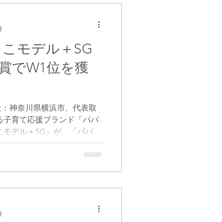
uB3N2U12aQe8 募集期間:2025年
31日 QRコードからもアクセス可能
分
りお願い申し上げます。 お問
っこモデル＋SG
会
t/
賞でW1位を獲
社：神奈川県横浜市、代表取
る子育て応援ブランド「パパ
こモデル＋SG』が、「パパが
パにやってほしい大賞2025
パがやってみたい大賞＆ママがパ
委員会）において、「パパが
マがパパにやってほしい大
、W大賞を受賞しました。 ■
パバッグ” 「パパバッグ だ
分
グと抱っこひもが一体化した