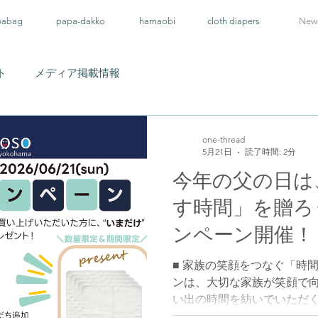
pabag
papa-dakko
hamaobi
cloth diapers
New
ト
メディア掲載情報
one-thread
5月21日
読了時間: 2分
今年の父の日は
す時間」を贈ろ
ンペーン開催！
■ 家族の笑顔をつなぐ「時
ンは、大切な家族が笑顔で
い出の時間を紡いでいただ
されました。 期間中、指定