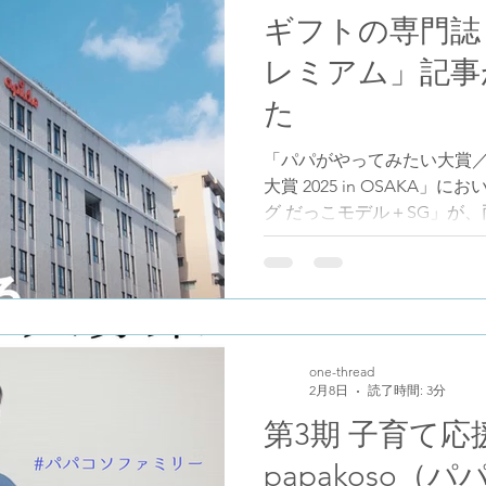
ミシート・ホイッスル・不
ギフトの専門誌
コンパクトにまとめた防災備
レミアム」記事
段からバッグや車に入れて
ちます。 キャンペーン概要 
た
入の方） 対象商品を実施店
もれなく「防災備蓄6点セッ
「パパがやってみたい大賞
パパダッコシリーズ ・パパ
大賞 2025 in OSAKA
ズ 実施店舗 ・グディーズ
グ だっこモデル＋SG」が
店 応募方
た。 その際に発信した受賞
専門誌『月刊ギフトプレミ
掲載してくださいました。 
はなく、編集部の方が受賞
理し、まとめてくださったも
は、私たちが意図して伝え
one-thread
2月8日
読了時間: 3分
の目から見た「この商品は
のまま表れているように感じ
第3期 子育て
こひもとしての安全性（SG
papakoso（
ての収納力、日常使いと育