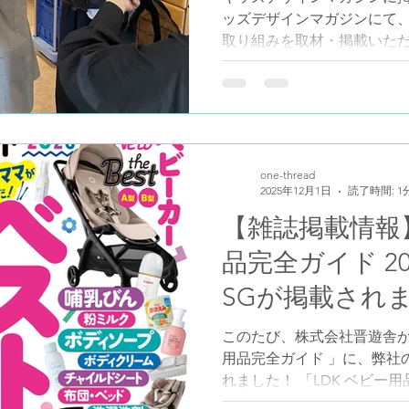
順次アイテムをお送りいたします
ッズデザインマガジンにて、 
取り組みを取材・掲載いただ
パと子どもが一緒に育つ育
と、 私たちが大切にしてき
景についてご紹介いただいて
ら https://kidsdesignmag
てあらためて気付いたこと 
子育て」を特別なものとして
one-thread
2025年12月1日
読了時間: 1
かわらず、自然に育児に関
とを大切にしてきました。 
【雑誌掲載情報】
線引きよりも、 「誰にとっ
品完全ガイド 2
の中で無理がないか」。 そ
く、 展示の場づくりや、使
SGが掲載され
てきたことを、 あらためて
っている、3つの大切なこと
このたび、株式会社晋遊舎が発行
うな点を丁寧に取り上げてい
用品完全ガイド 」に、弊社
しさ」を押しつ
れました！ 「LDK ベビー
「LDK」の別冊で、広告・