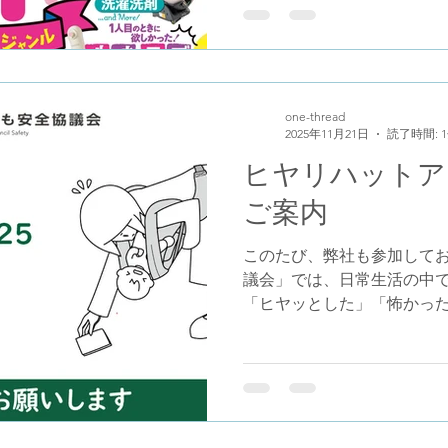
門誌。プロやママ・パパユ
にテストし、本音で評価し
数ある抱っこひもの中から、
しの「辛口採点簿」でパパダ
るのか！？ 抱っこ紐を検討
one-thread
2025年11月21日
読了時間: 
取ってみなさんもぜひチェッ
コSGはこちらです。 パパ
ヒヤリハットア
https://www.papabag.jp
ご案内
ョップ楽天市場店 https://item.r
thread/papadakko-glenchec
このたび、弊社も参加して
議会」では、日常生活の中
「ヒヤッとした」「怖かっ
るアンケートを実施いたしま
いたご意見は、今後の製品
成に活かしてまいります。 
アンケートになります。 ご
選で 50名様に500円分の
ます。 ぜひお気軽にご参加く