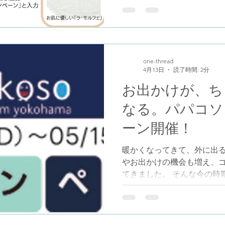
品をご購入いただいた方に
定ギフトをもれなくプレゼ
に製品をご愛用いただいて
選で同ギフトが当たる写真投
にて同時開催いたします。 
one-thread
4月13日
読了時間: 2分
パパコソ公式LINEを友だち
レゼント内容「ラ・モルフェ
お出かけが、ち
レルギー衣料としても定評
なる。パパコソ
を施した、肌に優しい日本製
ガーゼハンカチです（34cm
ーン開催！
ートな肌に安心して使える
な高品質アイテムとして、
暖かくなってきて、外に出る
えます。 キャンペーン概要 
やお出かけの機会も増え、
入の方） 対象商品を実施店
てきました。 そんな今の時
もれなく「モンシェ
「行楽キャンペーン」を実施
や抱っこアイテムとともに
に。 ※キャンペーンの参加に
だち追加する必要があります