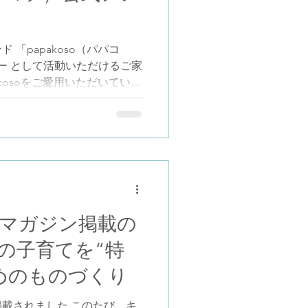
点から紹介されていました。
にしているのは、パパが自然
せられ、家族の暮らしの中に
「papakoso（パパコ
考え方が、受賞という結果だ
ー として活動いただけるご家
記事として紹介されたこと
akosoをご愛用いただいている
てい
なっていた」「使ってみたい
て中のご家族も、ぜひご応募
方には、商品モニターやPR投
願いする場合もございます。
ております。 ◆エントリー
ント（@papakoso）をフォ
欄に該当投稿（
/DUo4m72jpk_/） のコメン
マガジン掲載の
ひとこと（任意） 上記2点を
の子育てを“特
とは無しでも問題ございませ
容◆ アンバサダーに選ばれた
めのものづくり
・ベビー用腹巻き ・布おむつ
こ紐「パパダッコSG」 など
載されました このたび、キ