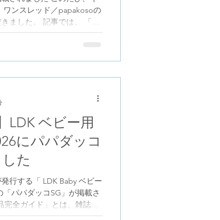
。 Instagramを中心に、
ワンスレッド／papakosoの
きました。 記事では、 「パ
児グッズ」というテーマのも
た考え方や、ものづくりの背
います。 ▶ 掲載記事はこち
azine.jp/column/135 取材を受け
私たちはこれまで、 「父親の
扱うのではなく、 性別にか
分
われる環境や道具をつくるこ
パパ向け、ママ向け、という
LDK ベビー用
ても使いやすいか」 「暮らし
026にパパダッコ
うした姿勢を、商品だけでな
い手との関係性の中でも続け
ました
気付きました。 記事の中で語
 今回の記事では、特に次のよ
する「 LDK Baby ベビー
ただきました。 1．「パパら
の「パパダッコSG」が掲載さ
用品完全ガイド」とは、雑誌
タイアップなしのベビー用品専