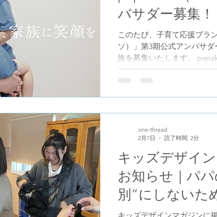
いて、ギフト商品という視
バサダー募集！
私たちがものづくりで大切
に使え、ママも安心して任
このたび、子育て応援ブランド 
無理なくなじむこと。 その
ソ）」第3期公式アンバサダ
けでなく、編集部の判断で
族を募集いたします。 pap
を、 とてもありがたく感じ
皆さまはもちろん、「気に
と思っていた」という子育
ください。 アンバサダーの
稿のほか、撮影モデルをお
たくさんのご応募をお待ちし
方法◆ ① パパコソ公式アカウ
one-thread
2月7日
読了時間: 2分
ロー ② 本投稿のコメント
https://www.instagram.com/p
キッズデザイン
ト欄に ・お子さまの月齢 ・
お知らせ｜パパ
ご記入ください。 ※ひとこ
ん。 ◆アンバサダー活動内
別”にしないた
方には、最初の3か月間で 
カバー ・ポケッタブル抱っ
キッズデザインマガジンに掲