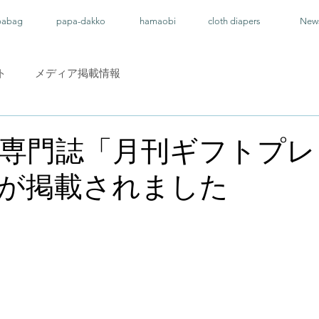
pabag
papa-dakko
hamaobi
cloth diapers
New
ト
メディア掲載情報
専門誌「月刊ギフトプレ
が掲載されました