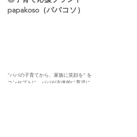
papakoso（パパコソ）
“パパの子育てから、家族に笑顔を” を
コンセプトに、パパが主体的に育児に
参加しやすくなる製品を開発していま
す。抱っこひもをはじめ、子育てグッ
ズを収納できるバッグ（通称パパバッ
グ）や、おんぶもできる一本帯など、
育児を快適にするアイテムを企画し、
性別に関わらず誰もが育児を楽しめる
社会を目指しています。