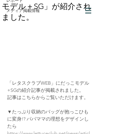
レポート
モデル＋SG」が紹介され
メディア掲載情報
ました。
「レタスクラブWEB」にだっこモデル
+SGの紹介記事が掲載されました。
記事はこちらからご覧いただけます。
▼たっぷり収納のバッグが抱っこひも
に変身!? パパママの理想をデザインし
たら
https://www.lettuceclub.net/news/articl