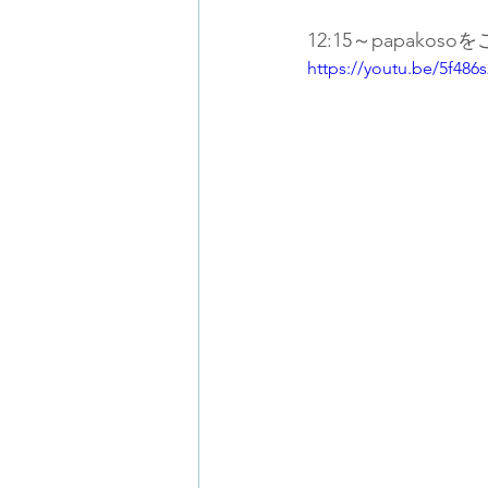
12:15～papako
https://youtu.be/5f48