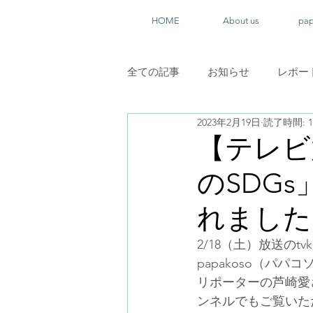
HOME
About us
pa
全ての記事
お知らせ
レポー
2023年2月19日
読了時間: 
【テレビ
のSDGs
れました
2/18（土）放送の
papakoso（パ
リポーターの芦崎愛
ンネルでもご覧いた