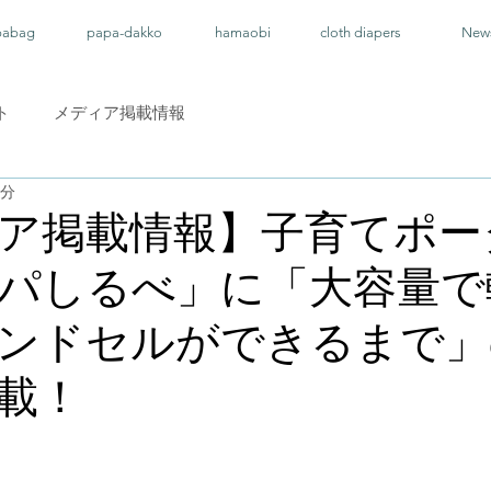
pabag
papa-dakko
hamaobi
cloth diapers
New
ト
メディア掲載情報
1分
ア掲載情報】子育てポー
パしるべ」に「大容量で
ンドセルができるまで」
載！