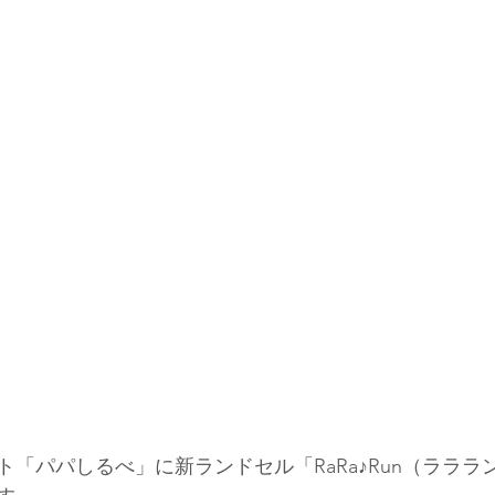
「パパしるべ」に新ランドセル「RaRa♪Run（ラララ