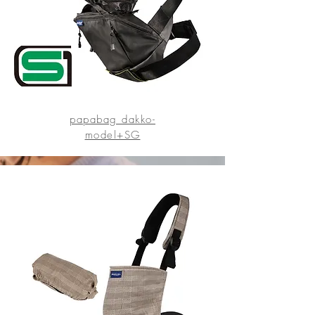
papabag dakko-
model+SG