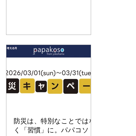
きました。 そんな今の時期に合わせ
れなく「モンシェ
て、パパコソでは「行楽キャンペー
ン」を実施します。 日常で使うバッグ
や抱っこアイテムとともに、お出かけ
の時間をより快適に。 ※キャンペーン
の参加には、パパコソ公式LINEを友だ
ち追加する必要があります。 プレゼン
ト内容 「 モンシェール シリコンビ
ブ」 コンパクトにもなって外出先でも
活躍するシリコンビブ。 やわらかい色
合いがとってもかわいいです。 キャン
ペーン概要 ■ 参加方法①（実店舗でご
購入の方） 対象商品を実施店舗でご購
入いただいた方へ。もれなく「モンシ
ェール シリコンビブ」プレゼント 対
象商品 ・パパダッコシリーズ ・パパ
バッグシリーズ ・濱帯シリーズ 実施
防災は、特別なことではな
店舗 ・グディーズヨコハマ ・ビック
く「習慣」に。パパコソ 防
カメラ有楽町店 応募方法 ① パパコソ