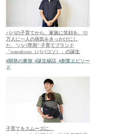
パパの子育てから、家族に笑顔を。10
万人に一人の病気をきっかけにし
た、“パパ専用” 子育てブランド
「papakoso（パパコソ）」の誕生
#開発の裏側 #誕生秘話 #創業エピソー
ド
子育てをスムーズに。