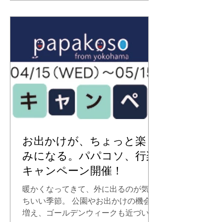
ゼントいたします。また、すでに製品
をご愛用いただいているユーザー様を
対象に、抽選で同ギフトが当たる写真
投稿キャンペーンも公式LINEにて同時
開催いたします。 ※キャンペーンの参
加には、パパコソ公式LINEを友だち追
加する必要があります。 プレゼント内
容「ラ・モルフェ ガーゼハンカチ5枚
組」 アレルギー衣料としても定評のあ
る「ラ・モルフェ加工」を施した、肌
に優しい日本製・無蛍光・低刺激の綿
100%ガーゼハンカチです
お出かけが、ちょっと楽し
（34cm×34cm）。赤ちゃんのデリケ
みになる。パパコソ、行楽
ートな肌に安心して使えるだけでな
キャンペーン開催！
く、日常使いに最適な高品質アイテム
として、毎日の心地よい育児時間を支
暖かくなってきて、外に出るのが気持
えます。 キャンペーン概要 ■ 参加方法
ちいい季節。 公園やお出かけの機会も
①（実店舗でご購入の方） 対象商品を
増え、ゴールデンウィークも近づいて
実施店舗でご購入いただいた方へ。も