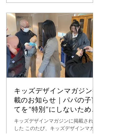
サダーの方には、商品モニターやPR投
稿のほか、撮影モデルをお願いする場
合もございます。たくさんのご応募を
お待ちしております。 ◆エントリー方
法◆ ① パパコソ公式アカウント
（@papakoso）をフォロー ② 本投稿
のコメント欄に該当投稿（
https://www.instagram.com/p/DUo4m
72jpk_/） のコメント欄に ・お子さま
の月齢 ・ひとこと（任意） 上記2点を
ご記入ください。 ※ひとことは無しで
も問題ございません。 ◆アンバサダー
キッズデザインマガジン掲
活動内容◆ アンバサダーに選ばれた方
載のお知らせ｜パパの子育
には、最初の3か月間で ・ベビー用腹
てを“特別”にしないための
巻き ・布おむつカバー ・ポケッタブ
ものづくり
ル抱っこ紐「パパダッコSG」 など 順
キッズデザインマガジンに掲載されま
次アイテムをお送りいたします。
した このたび、キッズデザインマガジ
Instagramを中心に、
ンにて、 ワンスレッド／papakosoの