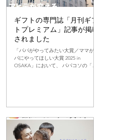
備蓄ボトル6点セットです。普段から
バッグや車に入れておけば、いざとい
う時に役立ちます。 キャンペーン概要
ギフトの専門誌「月刊ギフ
■ 参加方法①（実店舗でご購入の方）
トプレミアム」記事が掲載
対象商品を実施店舗でご購入いただい
されました
た方へ。もれなく「防災備蓄6点セッ
ト」プレゼント 対象商品 ・パパダッ
「パパがやってみたい大賞／ママがパ
コシリーズ ・パパバッグシリーズ ・
パにやってほしい大賞 2025 in
濱帯シリーズ 実施店舗 ・グディーズ
OSAKA」において、 パパコソの「パ
ヨコハマ ・ビックカメラ有楽町店 応
パバッグ だっこモデル＋SG」が、両
募方
部門で第1位を受賞しました。 その際
に発信した受賞リリースをもとに、ギ
フトの専門誌『月刊ギフトプレミア
ム』編集部の方が、記事を掲載してく
ださいました。 今回の掲載は、取材や
広告ではなく、編集部の方が受賞内容
や製品情報をもとに、整理し、まとめ
てくださったものです。 そのため誌面