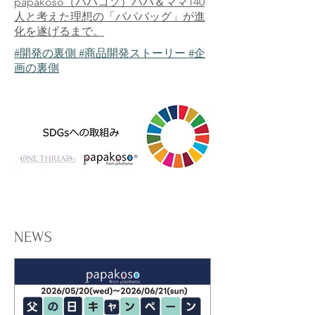
papakoso（パパコソ）パパ＆ママ140
人と考えた理想の「パパバッグ」が進
化を遂げるまで。
#開発の裏側
#商品開発ストーリー
#企
画の裏側
NEWS