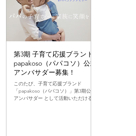
には、私たちが意図して伝えた言葉と
いうよりも、第三者の目から見た「こ
の商品は何が評価されたのか」が、そ
のまま表れているように感じていま
す。 記事では、抱っこひもとしての安
全性（SGマーク取得）や、バッグとし
ての収納力、日常使いと育児を両立す
るための設計について、ギフト商品と
第3期 子育て応援ブランド
いう視点から紹介されていました。 私
papakoso（パパコソ）公式
たちがものづくりで大切にしているの
アンバサダー募集！
は、パパが自然に使え、ママも安心し
て任せられ、家族の暮らしの中に無理
このたび、子育て応援ブランド
なくなじむこと。 その考え方が、受賞
「papakoso（パパコソ）」第3期公式
という結果だけでなく、編集部の判断
アンバサダー として活動いただけるご
で記事として紹介されたことを、 とて
家族を募集いたします。 papakosoを
もありがたく感じてい
ご愛用いただいている皆さまはもちろ
ん、「気になっていた」「使ってみた
いと思っていた」という子育て中のご
家族も、ぜひご応募ください。 アンバ