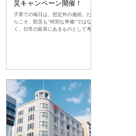
災キャンペーン開催！
公式LINEを友だち追加 ② トーク画面
で「行楽キャンペーン」と入力 ③ 画
子育ての毎日は、想定外の連続。だか
面の案内に従い、レシートまたは領収
らこそ、防災も“特別な準備”ではな
書画像を送信 （商品名または価格が確
く、日常の延長にあるものとして考え
認できること） これで応募完了
たい。 2026年3月、パパコソは、日常
で使うバッグや抱っこアイテムをきっ
かけに、「備えること」を考えるキャ
ンペーンを実施します。 ※キャンペー
ンの参加には、パパコソ公式LINEを友
だち追加する必要があります。 プレゼ
ント内容 「 防災備蓄6点セット」 「も
しも」に備え、持ち運びやすいコンパ
クトな防災セット 災害はいつ、どこで
起こるかわかりません。そんな「もし
も」の時に備え、最低限必要なアイテ
ム（ボトル・圧縮タオル・アルミシー
ト・ホイッスル・不織布マスク・防災
ブック）をコンパクトにまとめた防災